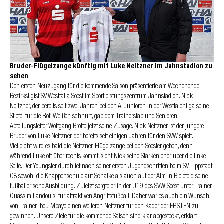
Bruder-Flügelzange künftig mit Luke Neitzner im Jahnstadion zu
sehen
Den ersten Neuzugang für die kommende Saison präsentierte am Wochenende
Bezirksligist SV Westfalia Soest im Sportleistungszentrum Jahnstadion. Nick
Neitzner, der bereits seit zwei Jahren bei den A-Junioren in der Westfalenliga seine
Stiefel für die Rot-Weißen schnürt, gab dem Trainerstab und Senioren-
Abteilungsleiter Wolfgang Brotte jetzt seine Zusage. Nick Neitzner ist der jüngere
Bruder von Luke Neitzner, der bereits seit einigen Jahren für den SVW spielt.
Vielleicht wird es bald die Neitzner-Flügelzange bei den Soester geben, denn
während Luke oft über rechts kommt, sieht Nick seine Stärken eher über die linke
Seite. Der Youngster durchlief nach seiner ersten Jugendschritten beim SV Lippstadt
08 sowohl die Knappenschule auf Schalke als auch auf der Alm in Bielefeld seine
fußballerische Ausbildung. Zuletzt sorgte er in der U19 des SVW Soest unter Trainer
Ouassim Landoulsi für attraktiven Angriffsfußball. Daher war es auch ein Wunsch
von Trainer Ibou Mbaye einen weiteren Neitzner für den Kader der ERSTEN zu
gewinnen. Unsere Ziele für die kommende Saison sind klar abgesteckt, erklärt