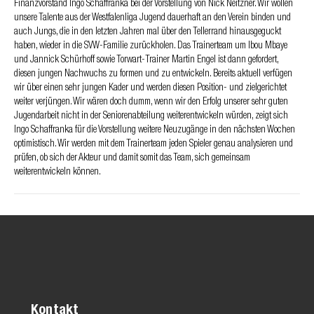
Finanzvorstand Ingo Schaffranka bei der Vorstellung von Nick Neitzner. Wir wollen
unsere Talente aus der Westfalenliga Jugend dauerhaft an den Verein binden und
auch Jungs, die in den letzten Jahren mal über den Tellerrand hinausgeguckt
haben, wieder in die SVW-Familie zurückholen. Das Trainerteam um Ibou Mbaye
und Jannick Schürhoff sowie Torwart-Trainer Martin Engel ist dann gefordert,
diesen jungen Nachwuchs zu formen und zu entwickeln. Bereits aktuell verfügen
wir über einen sehr jungen Kader und werden diesen Position- und zielgerichtet
weiter verjüngen. Wir wären doch dumm, wenn wir den Erfolg unserer sehr guten
Jugendarbeit nicht in der Seniorenabteilung weiterentwickeln würden, zeigt sich
Ingo Schaffranka für die Vorstellung weitere Neuzugänge in den nächsten Wochen
optimistisch. Wir werden mit dem Trainerteam jeden Spieler genau analysieren und
prüfen, ob sich der Akteur und damit somit das Team, sich gemeinsam
weiterentwickeln können.
Kontakt